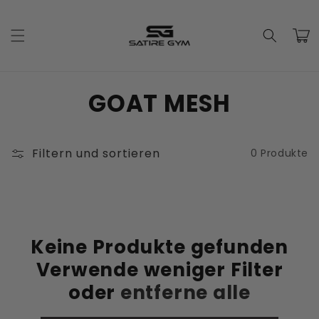
Direkt
zum
Inhalt
Warenko
K
GOAT MESH
a
t
Filtern und sortieren
0 Produkte
e
g
o
Keine Produkte gefunden
Verwende weniger Filter
r
oder
entferne alle
i