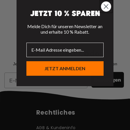
e
:
Jetzt 10 % sparen
Melde Dich für unseren Newsletter an
und erhalte 10 % Rabatt.
10% Rabatt Code
Jetzt deine E-Mail eintragen & zum Newsletter anmelden
JETZT ANMELDEN
Email
Bestätigen
Rechtliches
AGB & Kundeninfo