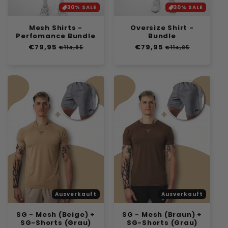
30% SALE
30% SALE
Mesh Shirts -
Oversize Shirt -
Perfomance Bundle
Bundle
Normaler
€79,95
Verkaufspreis
Normaler
€79,95
Verkaufspreis
€114,85
€114,85
Preis
Preis
Ausverkauft
Ausverkauft
SG - Mesh (Beige) +
SG - Mesh (Braun) +
SG-Shorts (Grau)
SG-Shorts (Grau)