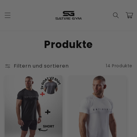
Direkt
zum
Inhalt
Warenko
K
Produkte
a
t
Filtern und sortieren
14 Produkte
e
g
o
r
i