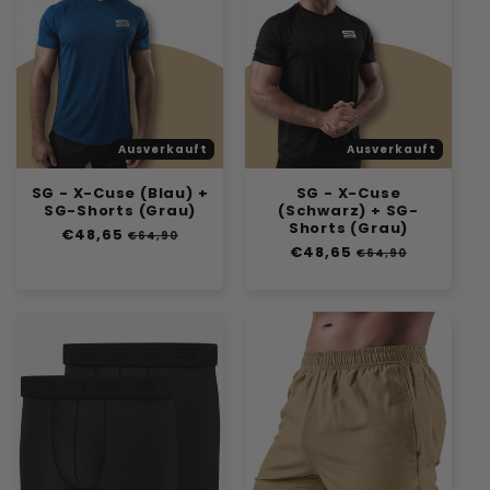
Ausverkauft
Ausverkauft
SG - X-Cuse (Blau) +
SG - X-Cuse
SG-Shorts (Grau)
(Schwarz) + SG-
Shorts (Grau)
Normaler
€48,65
Verkaufspreis
€64,90
Normaler
€48,65
Verkaufspreis
Preis
€64,90
Preis