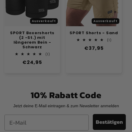
Ausverkauft
Ausverkauft
SPORT Boxershorts
SPORT Shorts - Sand
(2 -St.) mit
1
(1)
längerem Bein -
Bewertunge
Schwarz
Normaler
€37,95
insgesamt
Preis
1
(1)
Bewertungen
Normaler
€24,95
insgesamt
Preis
10% Rabatt Code
Jetzt deine E-Mail eintragen & zum Newsletter anmelden
Email
Bestätigen