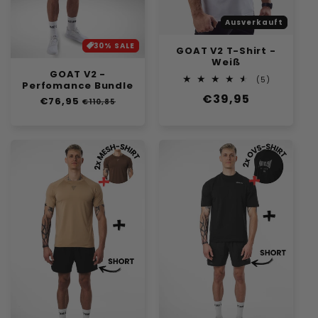
e
Ausverkauft
:
30% SALE
GOAT V2 T-Shirt -
Weiß
GOAT V2 -
5
(5)
Perfomance Bundle
Bewertung
Normaler
€39,95
insgesamt
Normaler
€76,95
Verkaufspreis
€110,85
Preis
Preis