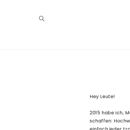
Direkt
zum
Inhalt
Hey Leute!
2015 habe ich, M
schaffen: Hochw
einfach jeder tr