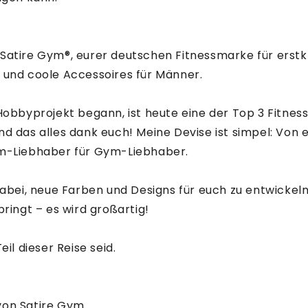
atire Gym®️, eurer deutschen Fitnessmarke für erstk
 und coole Accessoires für Männer.
Hobbyprojekt begann, ist heute eine der Top 3 Fitnes
d das alles dank euch! Meine Devise ist simpel: Von 
m-Liebhaber für Gym-Liebhaber.
dabei, neue Farben und Designs für euch zu entwickeln
bringt – es wird großartig!
eil dieser Reise seid.
von Satire Gym