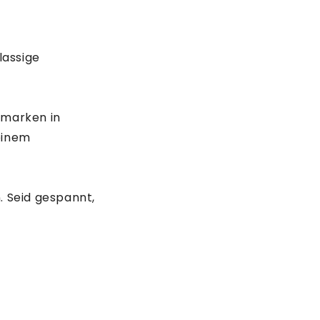
lassige
smarken in
einem
. Seid gespannt,