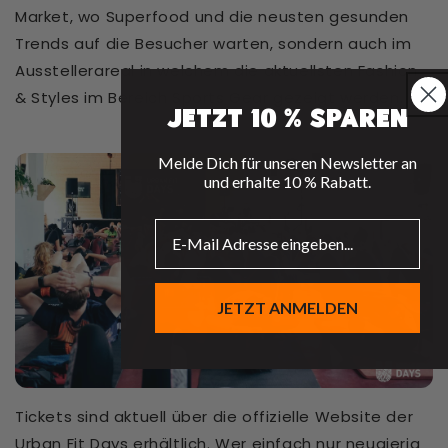
Market, wo Superfood und die neusten gesunden
Trends auf die Besucher warten, sondern auch im
Ausstellerareal in welchem die aktuellsten Fashion
& Styles im Bereich Sports Gear gezeigt werden.
Jetzt 10 % sparen
Melde Dich für unseren Newsletter an
und erhalte 10 % Rabatt.
JETZT ANMELDEN
Tickets sind aktuell über die offizielle Website der
Urban Fit Days erhältlich. Wer einfach nur neugierig