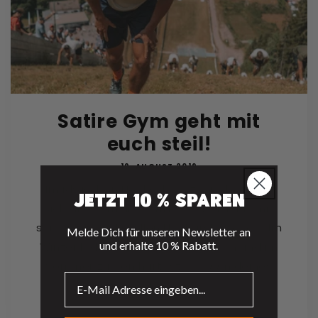
Satire Gym geht mit
euch steil!
19. AUGUST 2019
Im idylischen Hochschwarzwald befindet
Jetzt 10 % sparen
sich die Gemeinde Titisee-Neustadt mit
seiner eindrucksvollen Hochfirstschanze. Im
Melde Dich für unseren Newsletter an
und erhalte 10 % Rabatt.
Winter lädt sie zum Skispringen ein und im
Sommer zu den härtesten 400m deines
Lebens. Am...