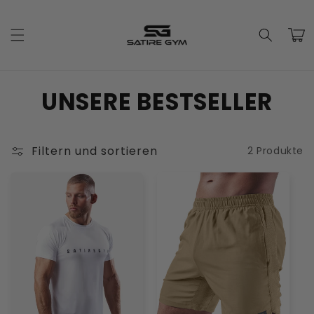
Direkt
zum
Inhalt
Warenko
K
UNSERE BESTSELLER
a
t
Filtern und sortieren
2 Produkte
e
g
o
r
i