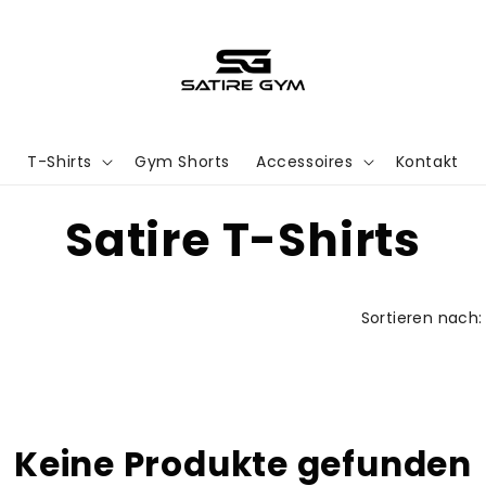
T-Shirts
Gym Shorts
Accessoires
Kontakt
K
Satire T-Shirts
a
Sortieren nach:
t
e
g
Keine Produkte gefunden