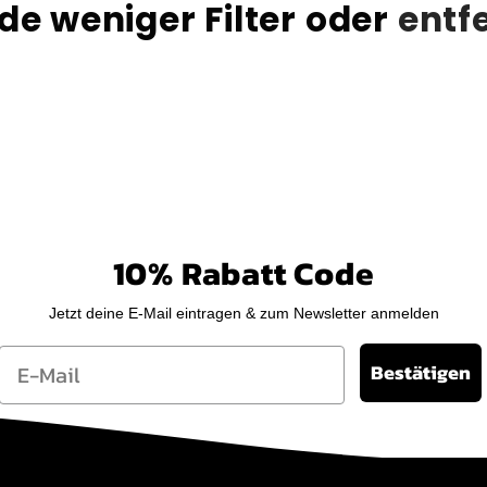
e weniger Filter oder
entfe
o
r
i
e
:
10% Rabatt Code
Jetzt deine E-Mail eintragen & zum Newsletter anmelden
Email
Bestätigen