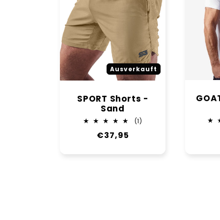
Ausverkauft
GOAT
SPORT Shorts -
Sand
1
(1)
Bewertungen
Normaler
€37,95
insgesamt
Preis