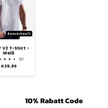
o
r
i
Ausverkauft
e
 V2 T-Shirt -
Weiß
:
5
(5)
Bewertungen
Normaler
€39,95
insgesamt
Preis
10% Rabatt Code