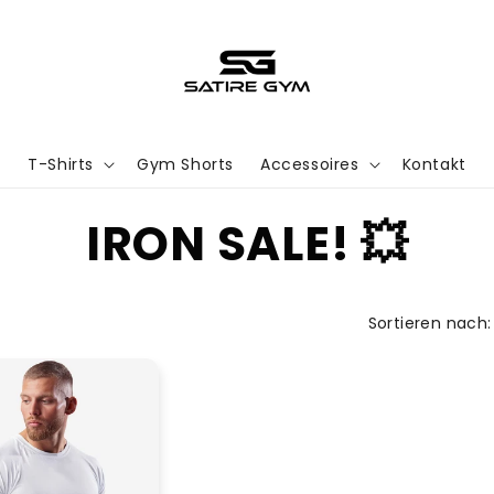
T-Shirts
Gym Shorts
Accessoires
Kontakt
K
IRON SALE! 💥
a
Sortieren nach:
t
e
g