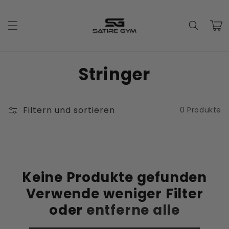
Direkt
zum
Inhalt
Warenko
K
Stringer
a
t
Filtern und sortieren
0 Produkte
e
g
o
Keine Produkte gefunden
Verwende weniger Filter
r
oder
entferne alle
i