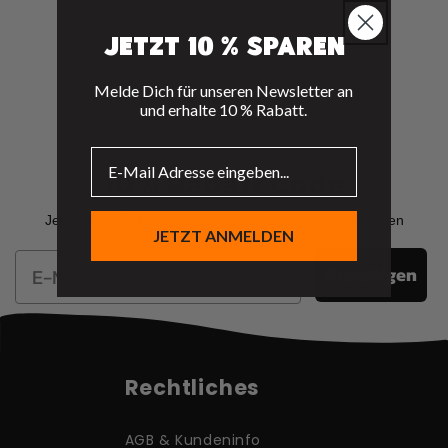
e
:
Jetzt 10 % sparen
Melde Dich für unseren Newsletter an
und erhalte 10 % Rabatt.
10% Rabatt Code
Jetzt deine E-Mail eintragen & zum Newsletter anmelden
JETZT ANMELDEN
Email
Bestätigen
Rechtliches
AGB & Kundeninfo