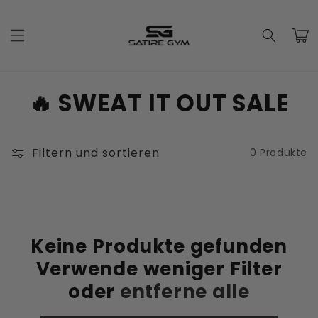
Direkt
zum
Inhalt
Warenko
K
🔥 SWEAT IT OUT SALE
a
t
Filtern und sortieren
0 Produkte
e
g
o
Keine Produkte gefunden
Verwende weniger Filter
r
oder
entferne alle
i