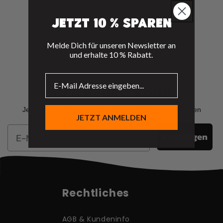
e
:
Jetzt 10 % sparen
Melde Dich für unseren Newsletter an
und erhalte 10 % Rabatt.
10% Rabatt Code
Jetzt deine E-Mail eintragen & zum Newsletter anmelden
JETZT ANMELDEN
Email
Bestätigen
Rechtliches
AGB & Kundeninfo