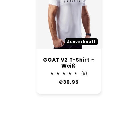
Ausverkauft
GOAT V2 T-Shirt -
Weiß
5
(5)
Bewertungen
Normaler
€39,95
insgesamt
Preis