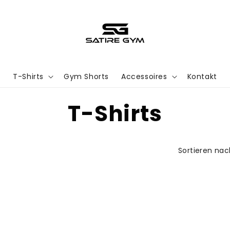
T-Shirts
Gym Shorts
Accessoires
Kontakt
K
T-Shirts
a
Sortieren nac
t
e
g