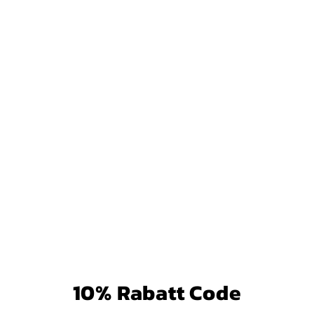
o
r
i
e
:
10% Rabatt Code