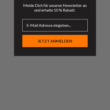
Melde Dich für unseren Newsletter an
und erhalte 10 % Rabatt.
E-Mail
Du erreichst Uns jederzeit per E-Mail:
JETZT ANMELDEN
shop@satiregym.com