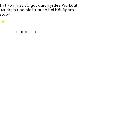
hirt kommst du gut durch jedes Workout.
"Das T-Shirt sit
 Muskeln und bleibt auch bei häufigem
in Szene. Es is
tabil.
"
Trainingseinheit
★★
★★
Johannes D.