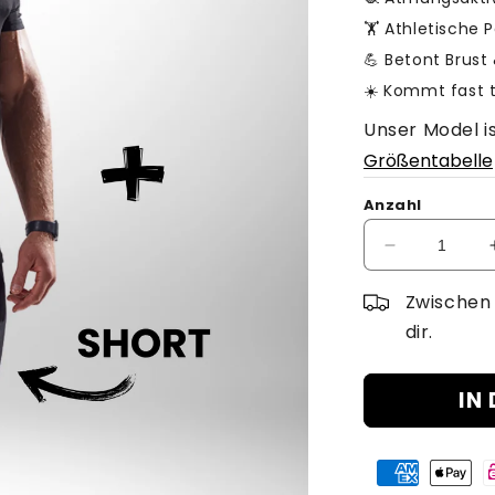
🏋️ Athletische
💪 Betont Brust
☀️ Kommt fast
Unser Model i
Größentabelle
Anzahl
Verringere
die
Menge
Zwische
für
dir.
GOAT
V2
-
IN
Perfomance
Bundle