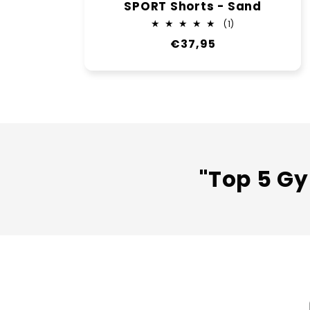
SPORT Shorts - Sand
1
(1)
Bewertungen
Normaler
€37,95
insgesamt
Preis
"Top 5 Gy