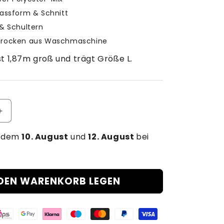
 Passform & Schnitt
 & Schultern
 trocken aus Waschmaschine
st 1,87m groß und trägt Größe L.
Erhöhe
die
n dem
Menge
10. August
und
12. August
bei
für
GOAT
V2
-
 DEN WARENKORB LEGEN
Perfomance
Bundle