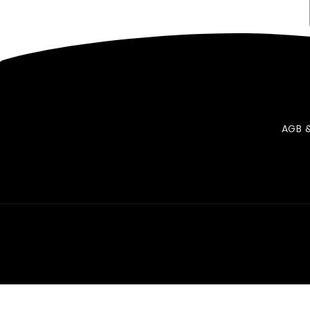
AGB 
GOAT V2 - Perfomance Bundl