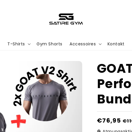
T-Shirts
Gym Shorts
Accessoires
Kontakt
GOAT
Perf
Bund
Normaler
€76,95
Ve
€11
Preis
🧶 Atmungsaktiv