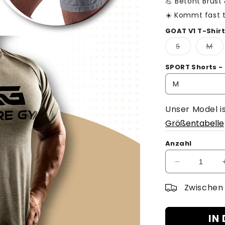
💪 Betont Brust
☀️ Kommt fast
GOAT V1 T-Shirt
Variante
Var
S
M
ausverkauf
au
oder
od
nicht
nic
SPORT Shorts -
verfügbar
ve
Unser Model i
Größentabelle
Anzahl
Verringere
die
Menge
Zwische
für
SG
IN
-