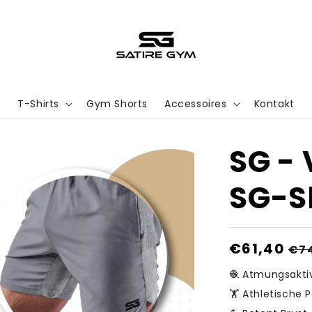
T-Shirts
Gym Shorts
Accessoires
Kontakt
SG - 
SG-S
Normaler
€61,40
Ve
€7
Preis
🧶 Atmungsaktiv
🏋️ Athletische