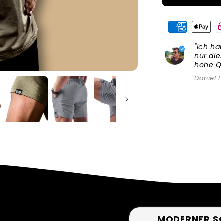
V1
(Khaki)
+
SG-
Shorts
"Ich ha
nur die
(Grau)
hohe Qua
Daniel P
MODERNER S