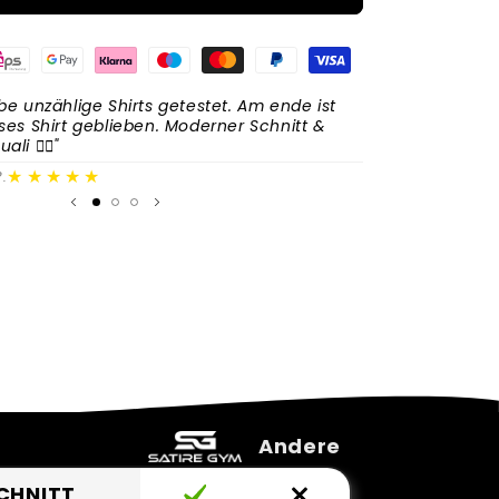
V1
(Khaki)
+
SG-
Shorts
be unzählige Shirts getestet. Am ende ist
"Wow, a
ses Shirt geblieben. Moderner Schnitt &
Qualitä
(Grau)
li 👍🏼"
Sascha 
★★★★★
.
Andere
CHNITT