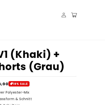
Einloggen
Warenkorb
V1 (Khaki) +
horts (Grau)
rkaufspreis
4,90
18% SALE
er Polyester-Mix
 Passform & Schnitt