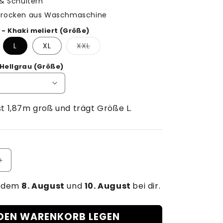
 & Schultern
 trocken aus Waschmaschine
 - Khaki meliert (Größe)
iante
Variante
L
XL
XXL
t
sverkauft
ausverkauft
er
oder
ht
nicht
 Hellgrau (Größe)
rfügbar
verfügbar
st 1,87m groß und trägt Größe L.
Erhöhe
die
n dem
Menge
8. August
und
10. August
bei dir.
für
SG
 DEN WARENKORB LEGEN
-