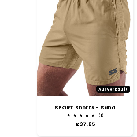
Ausverkauft
SPORT Shorts - Sand
1
(1)
Bewertungen
Normaler
€37,95
insgesamt
Preis