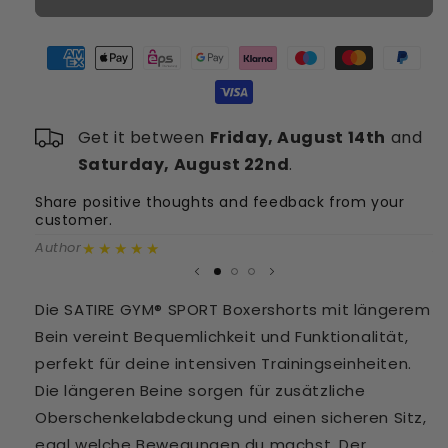
SPORT
SPORT
Boxershorts
Boxershorts
(2
(2
-
-
St.)
St.)
mit
mit
Get it between
Friday, August 14th
and
längerem
längerem
Bein
Bein
Saturday, August 22nd
.
-
-
Share positive thoughts and feedback from your
Schwarz
Schwarz
S
customer.
c
★★★★★
Author
A
Die SATIRE GYM® SPORT Boxershorts mit längerem
Bein vereint Bequemlichkeit und Funktionalität,
perfekt für deine intensiven Trainingseinheiten.
Die längeren Beine sorgen für zusätzliche
Oberschenkelabdeckung und einen sicheren Sitz,
egal welche Bewegungen du machst. Der