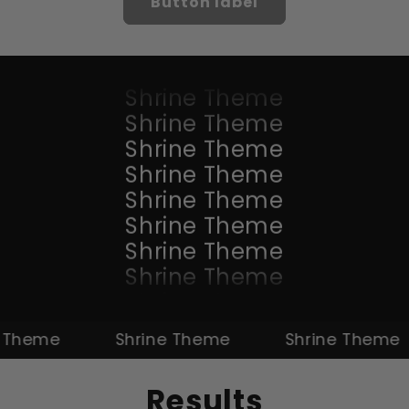
Shrine Theme
Button label
Shrine Theme
Shrine Theme
Shrine Theme
Shrine Theme
Shrine Theme
Shrine Theme
Shrine Theme
Shrine Theme
Shrine Theme
Shrine Theme
Shrine Theme
eme
Shrine Theme
Shrine Theme
Results