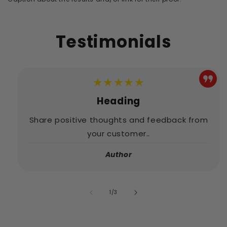
Testimonials
★★★★★
Heading
Share positive thoughts and feedback from
your customer..
Author
von
1
/
3