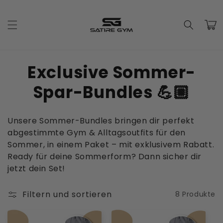
Direkt
zum
Inhalt
Warenko
K
Exclusive Sommer-
a
Spar-Bundles 💪🏼
t
Unsere Sommer-Bundles bringen dir perfekt
e
abgestimmte Gym & Alltagsoutfits für den
Sommer, in einem Paket – mit exklusivem Rabatt.
g
Ready für deine Sommerform? Dann sicher dir
o
jetzt dein Set!
r
Filtern und sortieren
8 Produkte
i