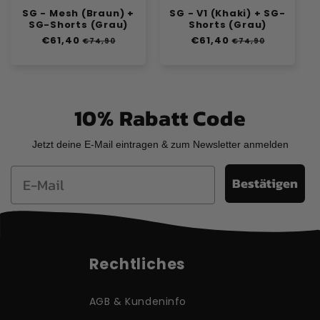
SG - Mesh (Braun) +
SG - V1 (Khaki) + SG-
SG-Shorts (Grau)
Shorts (Grau)
Normaler
€61,40
Verkaufspreis
Normaler
€61,40
Verkaufspreis
€74,90
€74,90
Preis
Preis
10% Rabatt Code
Jetzt deine E-Mail eintragen & zum Newsletter anmelden
Email
Bestätigen
Rechtliches
AGB & Kundeninfo