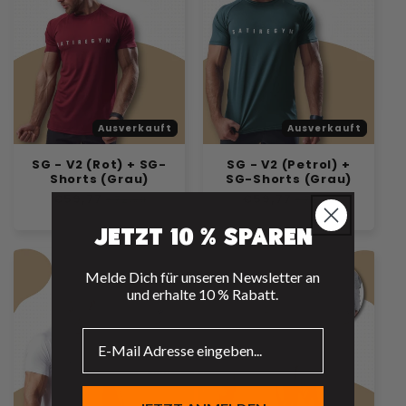
Ausverkauft
Ausverkauft
SG - V2 (Rot) + SG-
SG - V2 (Petrol) +
Shorts (Grau)
SG-Shorts (Grau)
Normaler
€59,77
Verkaufspreis
Normaler
€59,77
Verkaufspreis
€72,90
€72,90
Preis
Preis
Jetzt 10 % sparen
Melde Dich für unseren Newsletter an
und erhalte 10 % Rabatt.