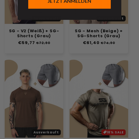
JETZT ANMELDEN
Ausverkauft
Ausverkauft
SG - V2 (Weiß) + SG-
SG - Mesh (Beige) +
Shorts (Grau)
SG-Shorts (Grau)
Normaler
€59,77
Verkaufspreis
Normaler
€61,40
Verkaufspreis
€72,90
€74,90
Preis
Preis
Ausverkauft
18% SALE