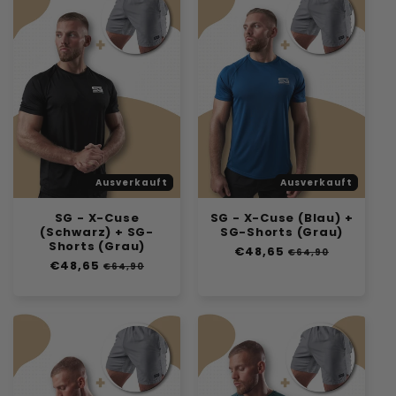
e
:
Ausverkauft
Ausverkauft
SG - X-Cuse
SG - X-Cuse (Blau) +
(Schwarz) + SG-
SG-Shorts (Grau)
Shorts (Grau)
Normaler
€48,65
Verkaufspreis
€64,90
Normaler
€48,65
Verkaufspreis
Preis
€64,90
Preis